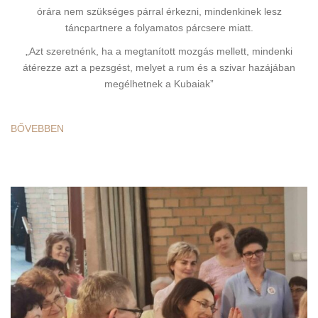
órára nem szükséges párral érkezni, mindenkinek lesz
táncpartnere a folyamatos párcsere miatt.
„Azt szeretnénk, ha a megtanított mozgás mellett, mindenki
átérezze azt a pezsgést, melyet a rum és a szivar hazájában
megélhetnek a Kubaiak”
BŐVEBBEN