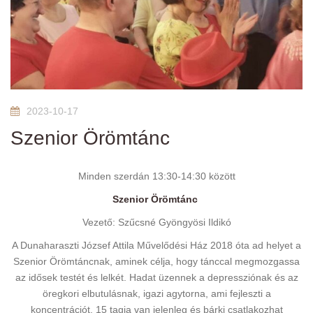
2023-10-17
Szenior Örömtánc
Minden szerdán 13:30-14:30 között
Szenior Örömtánc
Vezető: Szűcsné Gyöngyösi Ildikó
A Dunaharaszti József Attila Művelődési Ház 2018 óta ad helyet a
Szenior Örömtáncnak, aminek célja, hogy tánccal megmozgassa
az idősek testét és lelkét. Hadat üzennek a depressziónak és az
öregkori elbutulásnak, igazi agytorna, ami fejleszti a
koncentrációt. 15 tagja van jelenleg és bárki csatlakozhat