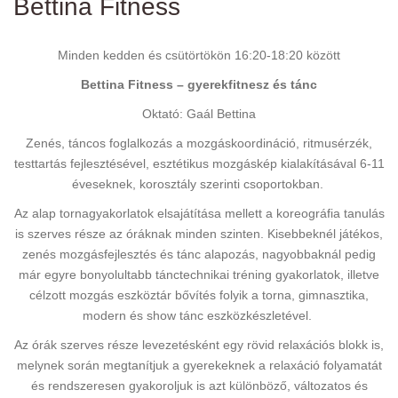
Bettina Fitness
Minden kedden és csütörtökön 16:20-18:20 között
Bettina Fitness – gyerekfitnesz és tánc
Oktató: Gaál Bettina
Zenés, táncos foglalkozás a mozgáskoordináció, ritmusérzék,
testtartás fejlesztésével, esztétikus mozgáskép kialakításával 6-11
éveseknek, korosztály szerinti csoportokban.
Az alap tornagyakorlatok elsajátítása mellett a koreográfia tanulás
is szerves része az óráknak minden szinten. Kisebbeknél játékos,
zenés mozgásfejlesztés és tánc alapozás, nagyobbaknál pedig
már egyre bonyolultabb tánctechnikai tréning gyakorlatok, illetve
célzott mozgás eszköztár bővítés folyik a torna, gimnasztika,
modern és show tánc eszközkészletével.
Az órák szerves része levezetésként egy rövid relaxációs blokk is,
melynek során megtanítjuk a gyerekeknek a relaxáció folyamatát
és rendszeresen gyakoroljuk is azt különböző, változatos és