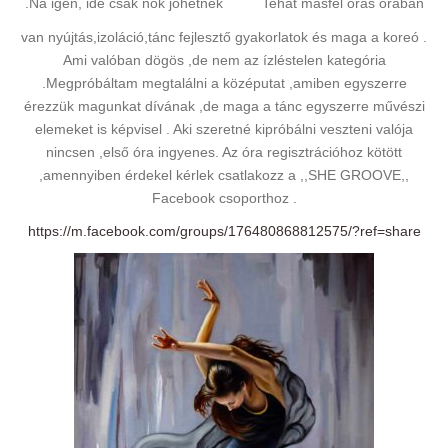
.Na igen, ide csak nők jöhetnek
Tehát másfél órás órában
van nyújtás,izoláció,tánc fejlesztő gyakorlatok és maga a koreó .
Ami valóban dögös ,de nem az ízléstelen kategória
.Megpróbáltam megtalálni a középutat ,amiben egyszerre
érezzük magunkat dívának ,de maga a tánc egyszerre művészi
elemeket is képvisel . Aki szeretné kipróbálni veszteni valója
nincsen ,első óra ingyenes. Az óra regisztrációhoz kötött
,amennyiben érdekel kérlek csatlakozz a ,,SHE GROOVE,,
Facebook csoporthoz .
https://m.facebook.com/groups/176480868812575/?ref=share