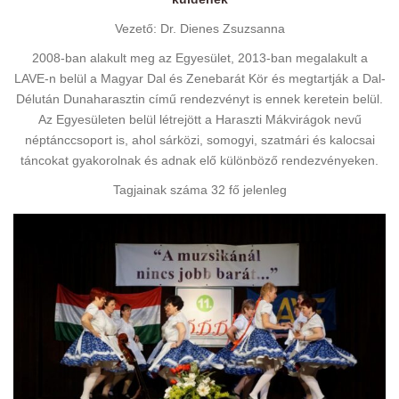
Vezető: Dr. Dienes Zsuzsanna
2008-ban alakult meg az Egyesület, 2013-ban megalakult a
LAVE-n belül a Magyar Dal és Zenebarát Kör és megtartják a Dal-
Délután Dunaharasztin című rendezvényt is ennek keretein belül.
Az Egyesületen belül létrejött a Haraszti Mákvirágok nevű
néptánccsoport is, ahol sárközi, somogyi, szatmári és kalocsai
táncokat gyakorolnak és adnak elő különböző rendezvényeken.
Tagjainak száma 32 fő jelenleg