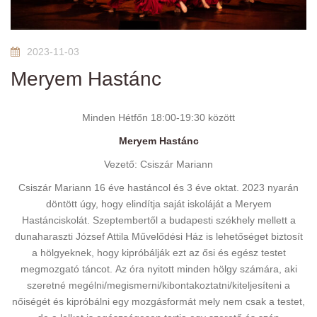
2023-11-03
Meryem Hastánc
Minden Hétfőn 18:00-19:30 között
Meryem Hastánc
Vezető: Csiszár Mariann
Csiszár Mariann 16 éve hastáncol és 3 éve oktat. 2023 nyarán
döntött úgy, hogy elindítja saját iskoláját a Meryem
Hastánciskolát. Szeptembertől a budapesti székhely mellett a
dunaharaszti József Attila Művelődési Ház is lehetőséget biztosít
a hölgyeknek, hogy kipróbálják ezt az ősi és egész testet
megmozgató táncot. Az óra nyitott minden hölgy számára, aki
szeretné megélni/megismerni/kibontakoztatni/kiteljesíteni a
nőiségét és kipróbálni egy mozgásformát mely nem csak a testet,