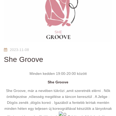
2023-11-08
She Groove
Minden kedden 19:00-20:00 között
She Groove
She Groove, már a nevében tükrözi ,amit szeretnék elérni . Nők
önkifejezése ,nőiesség megélése a táncon keresztül . A Jelige :
Dögös zenék ,dögös koreó . Igazából a fentebb leírtak mentén
minden héten egy teljesen új koreográfiával készülök a lányoknak