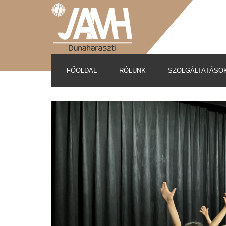
FŐOLDAL
RÓLUNK
SZOLGÁLTATÁSO
Az épület története
Bérelhető helyiségek
Közérdekű adatok
Önkormányzati díjrendele
Munkatársak elérhetősége
Helyiségbérleti megrende
Nyitvatartás, Kapcsolat