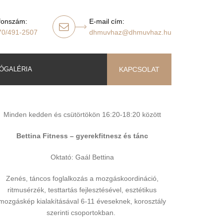
fonszám:
E-mail cím:
70/491-2507
dhmuvhaz@dhmuvhaz.hu
ÓGALÉRIA
KAPCSOLAT
Minden kedden és csütörtökön 16:20-18:20 között
Bettina Fitness – gyerekfitnesz és tánc
Oktató: Gaál Bettina
Zenés, táncos foglalkozás a mozgáskoordináció,
ritmusérzék, testtartás fejlesztésével, esztétikus
mozgáskép kialakításával 6-11 éveseknek, korosztály
szerinti csoportokban.