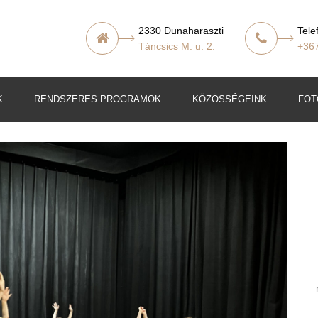
2330 Dunaharaszti
Tele
Táncsics M. u. 2.
+36
K
RENDSZERES PROGRAMOK
KÖZÖSSÉGEINK
FOT
t
lő