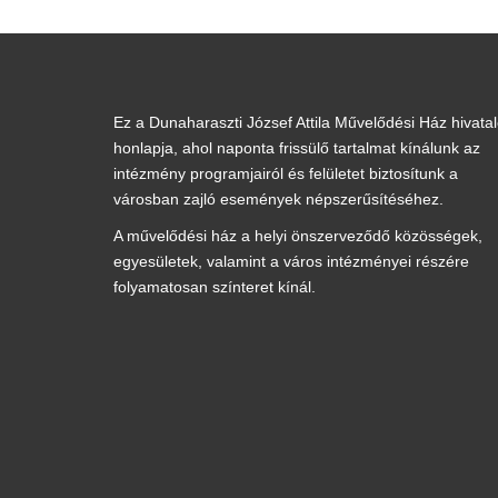
Ez a Dunaharaszti József Attila Művelődési Ház hivata
honlapja, ahol naponta frissülő tartalmat kínálunk az
intézmény programjairól és felületet biztosítunk a
városban zajló események népszerűsítéséhez.
A művelődési ház a helyi önszerveződő közösségek,
egyesületek, valamint a város intézményei részére
folyamatosan színteret kínál.