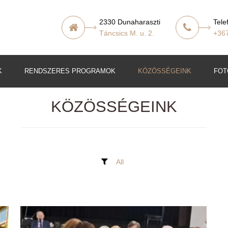
2330 Dunaharaszti
Tele
Táncsics M. u. 2.
+36
K
RENDSZERES PROGRAMOK
KÖZÖSSÉGEINK
FOT
KÖZÖSSÉGEINK
t
lő
All