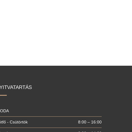
YITVATARTÁS
RODA
tfő - Csütörtök
8:00 – 16:00