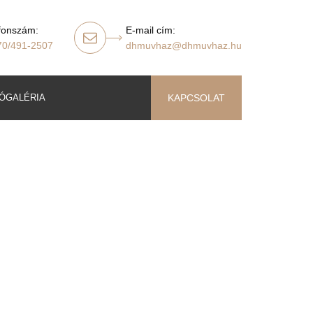
fonszám:
E-mail cím:
70/491-2507
dhmuvhaz@dhmuvhaz.hu
ÓGALÉRIA
KAPCSOLAT