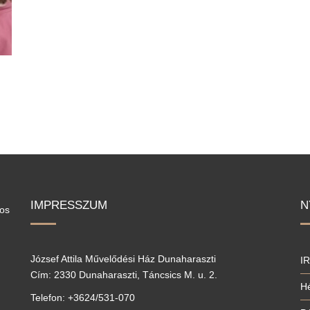
IMPRESSZUM
N
los
József Attila Művelődési Ház Dunaharaszti
I
Cím: 2330 Dunaharaszti, Táncsics M. u. 2.
Hé
Telefon: +3624/531-070