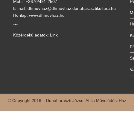
P
Mobil: +3670/491-2507
E-mail: dhmuvhaz@dhmuvhaz.dunaharasztikultura.hu
M
Honlap: www.dhmuvhaz.hu
Hé
***
Közérdekű adatok: Link
Ke
P
S
V
© Copyright 2016 – Dunaharaszti József Attila Művelődési Ház