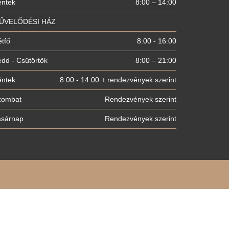
éntek
8:00 – 14:00
ŰVELŐDÉSI HÁZ
tfő
8:00 - 16:00
dd - Csütörtök
8:00 – 21:00
éntek
8:00 - 14:00 + rendezvények szerint
zombat
Rendezvények szerint
asárnap
Rendezvények szerint