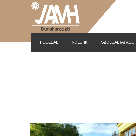
FŐOLDAL
RÓLUNK
SZOLGÁLTATÁSO
Az épület története
Bérelhető helyiségek
Közérdekű adatok
Önkormányzati díjrendele
Munkatársak elérhetősége
Helyiségbérleti megrende
Nyitvatartás, Kapcsolat