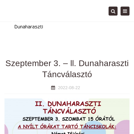
Tog
Search
navi
Szeptember 3. – ll. Dunaharaszti
Táncválasztó
2022-08-22