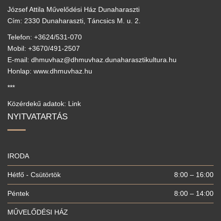
József Attila Művelődési Ház Dunaharaszti
Cím: 2330 Dunaharaszti, Táncsics M. u. 2.
Telefon: +3624/531-070
Mobil: +3670/491-2507
E-mail: dhmuvhaz@dhmuvhaz.dunaharasztikultura.hu
Honlap: www.dhmuvhaz.hu
***
Közérdekű adatok: Link
NYITVATARTÁS
IRODA
Hétfő - Csütörtök
8:00 – 16:00
Péntek
8:00 – 14:00
MŰVELŐDÉSI HÁZ