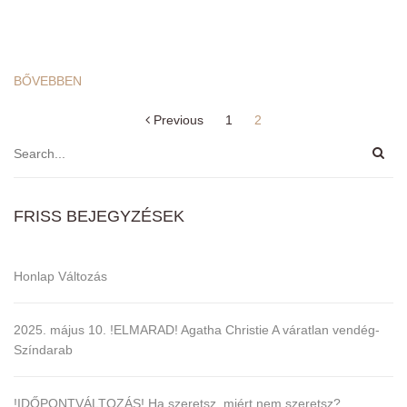
BŐVEBBEN
Previous
1
2
Bejegyzés
navigáció
FRISS BEJEGYZÉSEK
Honlap Változás
2025. május 10. !ELMARAD! Agatha Christie A váratlan vendég-
Színdarab
!IDŐPONTVÁLTOZÁS! Ha szeretsz, miért nem szeretsz?