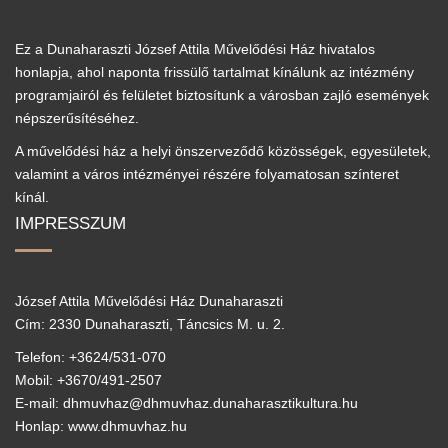
Ez a Dunaharaszti József Attila Művelődési Ház hivatalos
honlapja, ahol naponta frissülő tartalmat kínálunk az intézmény
programjairól és felületet biztosítunk a városban zajló események
népszerűsítéséhez.
A művelődési ház a helyi önszerveződő közösségek, egyesületek,
valamint a város intézményei részére folyamatosan színteret
kínál.
IMPRESSZUM
József Attila Művelődési Ház Dunaharaszti
Cím: 2330 Dunaharaszti, Táncsics M. u. 2.
Telefon: +3624/531-070
Mobil: +3670/491-2507
E-mail: dhmuvhaz@dhmuvhaz.dunaharasztikultura.hu
Honlap: www.dhmuvhaz.hu