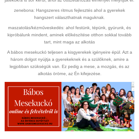
zenebona: Hangszeres ritmus fejlesztés ahol a gyerekek
hangszert választhatnak maguknak.
maszatolás/kézműveskedés: ahol festünk, tépünk, gyúrunk, és
kipróbálunk mindent, aminek előkészítése otthon sokkal tovább
tart, mint maga az alkotás
A bábos mesekuckó teljesen a kisgyerekek igényeire épül. Azt a
három dolgot nyújtja a gyerekeknek és a szülőknek, amire a
legjobban szükségük van. Ez pedig a mese, a mozgás, és az
alkotás öröme, az Én kifejezése.