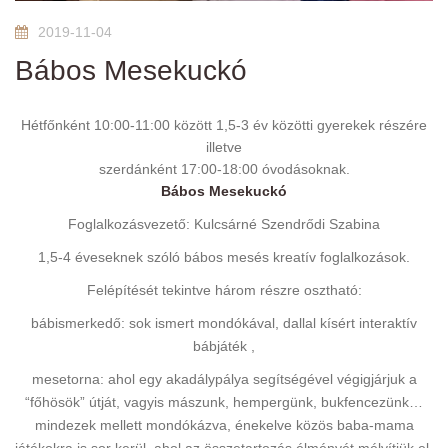
2019-11-04
Bábos Mesekuckó
Hétfőnként 10:00-11:00 között 1,5-3 év közötti gyerekek részére
illetve
szerdánként 17:00-18:00 óvodásoknak.
Bábos Mesekuckó
Foglalkozásvezető: Kulcsárné Szendrődi Szabina
1,5-4 éveseknek szóló bábos mesés kreatív foglalkozások.
Felépítését tekintve három részre osztható:
bábismerkedő: sok ismert mondókával, dallal kísért interaktív
bábjáték ,
mesetorna: ahol egy akadálypálya segítségével végigjárjuk a
“főhösök” útját, vagyis mászunk, hempergünk, bukfencezünk…
mindezek mellett mondókázva, énekelve közös baba-mama
játékokra is sor kerül, ahol az összetartozás élményét mélyítjük el.