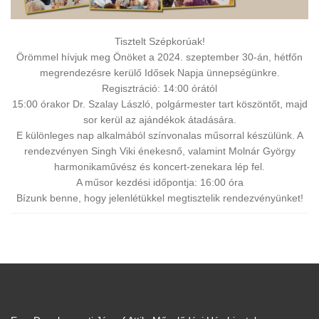
Tisztelt Szépkorúak!
Örömmel hívjuk meg Önöket a 2024. szeptember 30-án, hétfőn
megrendezésre kerülő Idősek Napja ünnepségünkre.
Regisztráció: 14:00 órától
15:00 órakor Dr. Szalay László, polgármester tart köszöntőt, majd
sor kerül az ajándékok átadására.
E különleges nap alkalmából színvonalas műsorral készülünk. A
rendezvényen Singh Viki énekesnő, valamint Molnár György
harmonikaművész és koncert-zenekara lép fel.
A műsor kezdési időpontja: 16:00 óra
Bízunk benne, hogy jelenlétükkel megtisztelik rendezvényünket!