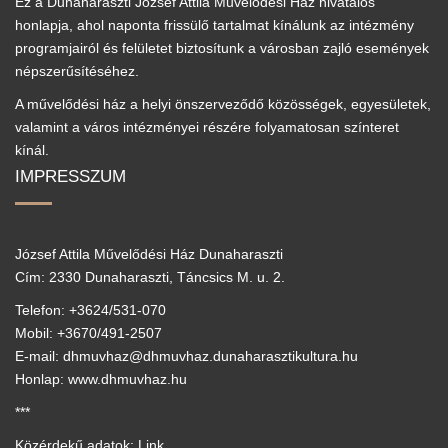
Ez a Dunaharaszti József Attila Művelődési Ház hivatalos
honlapja, ahol naponta frissülő tartalmat kínálunk az intézmény
programjairól és felületet biztosítunk a városban zajló események
népszerűsítéséhez.
A művelődési ház a helyi önszerveződő közösségek, egyesületek,
valamint a város intézményei részére folyamatosan színteret
kínál.
IMPRESSZUM
József Attila Művelődési Ház Dunaharaszti
Cím: 2330 Dunaharaszti, Táncsics M. u. 2.
Telefon: +3624/531-070
Mobil: +3670/491-2507
E-mail: dhmuvhaz@dhmuvhaz.dunaharasztikultura.hu
Honlap: www.dhmuvhaz.hu
***
Közérdekű adatok: Link