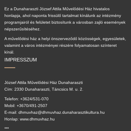
Ez a Dunaharaszti József Attila Művelődési Ház hivatalos
honlapja, ahol naponta frissülő tartalmat kínálunk az intézmény
programjairól és felületet biztosítunk a városban zajló események
népszerűsítéséhez.
A művelődési ház a helyi önszerveződő közösségek, egyesületek,
valamint a város intézményei részére folyamatosan színteret
kínál.
IMPRESSZUM
József Attila Művelődési Ház Dunaharaszti
Cím: 2330 Dunaharaszti, Táncsics M. u. 2.
Telefon: +3624/531-070
Mobil: +3670/491-2507
E-mail: dhmuvhaz@dhmuvhaz.dunaharasztikultura.hu
Honlap: www.dhmuvhaz.hu
***