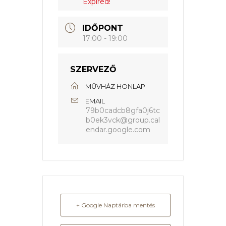
Expired!
IDŐPONT
17:00 - 19:00
SZERVEZŐ
MŰVHÁZ HONLAP
EMAIL
79b0cadcb8gfa0j6tc
b0ek3vck@group.cal
endar.google.com
+ Google Naptárba mentés