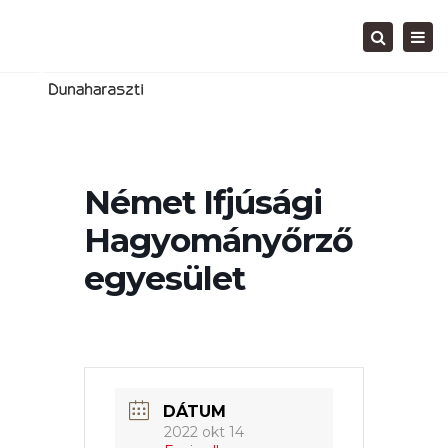
Tog
Search
navi
Német Ifjúsági
Hagyományőrző
egyesület
DÁTUM
2022 okt 14