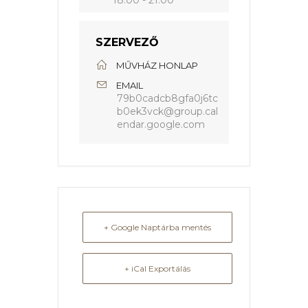
18:00 - 21:00
SZERVEZŐ
MŰVHÁZ HONLAP
EMAIL
79b0cadcb8gfa0j6tc
b0ek3vck@group.cal
endar.google.com
+ Google Naptárba mentés
+ iCal Exportálás