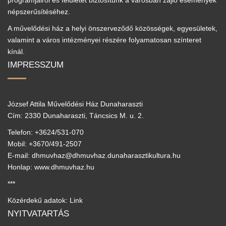
programjairól és felületet biztosítunk a városban zajló események
népszerűsítéséhez.
A művelődési ház a helyi önszerveződő közösségek, egyesületek,
valamint a város intézményei részére folyamatosan színteret
kínál.
IMPRESSZUM
József Attila Művelődési Ház Dunaharaszti
Cím: 2330 Dunaharaszti, Táncsics M. u. 2.
Telefon: +3624/531-070
Mobil: +3670/491-2507
E-mail: dhmuvhaz@dhmuvhaz.dunaharasztikultura.hu
Honlap: www.dhmuvhaz.hu
***
Közérdekű adatok: Link
NYITVATARTÁS