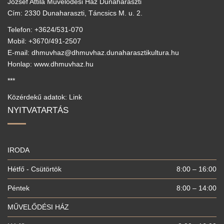
József Attila Művelődési Ház Dunaharaszti
Cím: 2330 Dunaharaszti, Táncsics M. u. 2.
Telefon: +3624/531-070
Mobil: +3670/491-2507
E-mail: dhmuvhaz@dhmuvhaz.dunaharasztikultura.hu
Honlap: www.dhmuvhaz.hu
***
Közérdekű adatok: Link
NYITVATARTÁS
IRODA
Hétfő - Csütörtök
8:00 – 16:00
Péntek
8:00 – 14:00
MŰVELŐDÉSI HÁZ