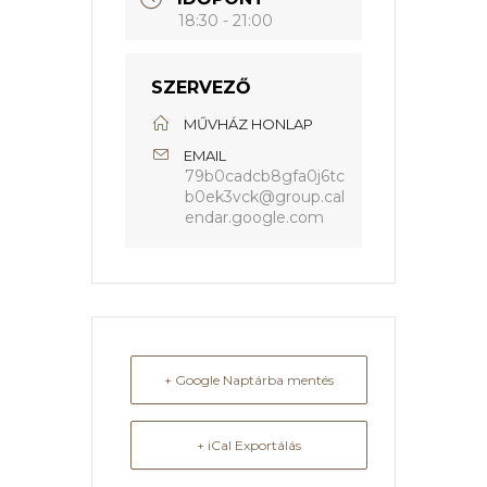
18:30 - 21:00
SZERVEZŐ
MŰVHÁZ HONLAP
EMAIL
79b0cadcb8gfa0j6tc
b0ek3vck@group.cal
endar.google.com
+ Google Naptárba mentés
+ iCal Exportálás