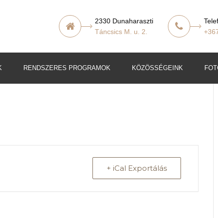
2330 Dunaharaszti
Tele
Táncsics M. u. 2.
+36
K
RENDSZERES PROGRAMOK
KÖZÖSSÉGEINK
FOT
t
lő
+ iCal Exportálás