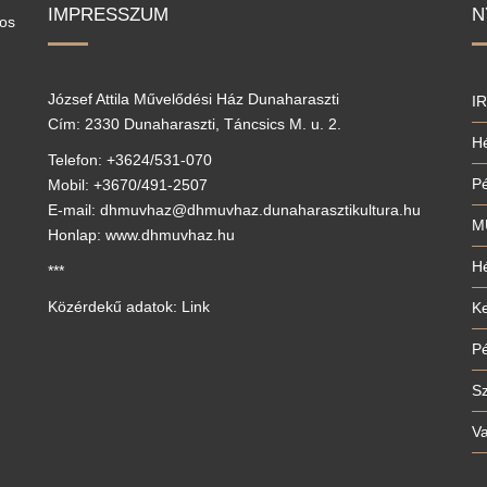
IMPRESSZUM
N
los
József Attila Művelődési Ház Dunaharaszti
I
Cím: 2330 Dunaharaszti, Táncsics M. u. 2.
Hé
Telefon: +3624/531-070
P
Mobil: +3670/491-2507
E-mail: dhmuvhaz@dhmuvhaz.dunaharasztikultura.hu
M
Honlap: www.dhmuvhaz.hu
Hé
***
Közérdekű adatok: Link
Ke
P
S
V