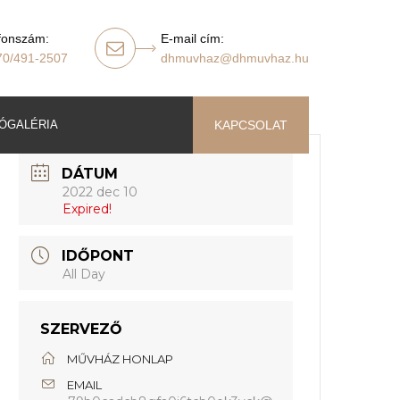
fonszám:
E-mail cím:
70/491-2507
dhmuvhaz@dhmuvhaz.hu
ÓGALÉRIA
KAPCSOLAT
DÁTUM
2022 dec 10
Expired!
IDŐPONT
All Day
SZERVEZŐ
MŰVHÁZ HONLAP
EMAIL