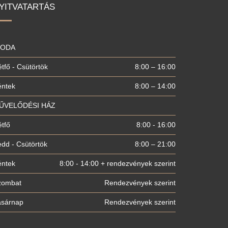
YITVATARTÁS
RODA
tfő - Csütörtök
8:00 – 16:00
éntek
8:00 – 14:00
ŰVELŐDÉSI HÁZ
tfő
8:00 - 16:00
dd - Csütörtök
8:00 – 21:00
éntek
8:00 - 14:00 + rendezvények szerint
zombat
Rendezvények szerint
asárnap
Rendezvények szerint