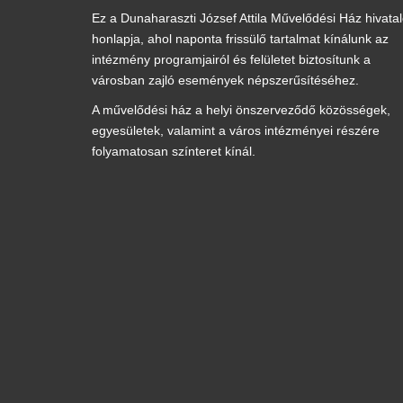
Ez a Dunaharaszti József Attila Művelődési Ház hivata
honlapja, ahol naponta frissülő tartalmat kínálunk az
intézmény programjairól és felületet biztosítunk a
városban zajló események népszerűsítéséhez.
A művelődési ház a helyi önszerveződő közösségek,
egyesületek, valamint a város intézményei részére
folyamatosan színteret kínál.