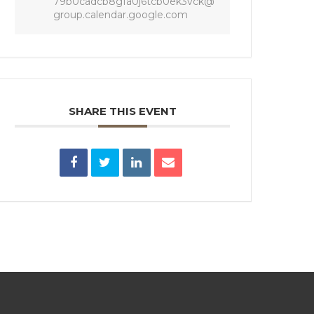
79b0cadcb8gfa0j6tcb0ek3vck@
group.calendar.google.com
SHARE THIS EVENT