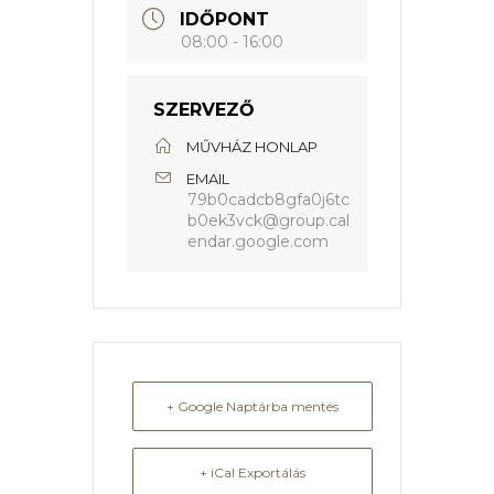
IDŐPONT
08:00 - 16:00
SZERVEZŐ
MŰVHÁZ HONLAP
EMAIL
79b0cadcb8gfa0j6tc
b0ek3vck@group.cal
endar.google.com
+ Google Naptárba mentés
+ iCal Exportálás