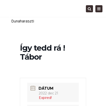
Tog
Search
navi
Így tedd rá !
Tábor
DÁTUM
2022 dec 21
Expired!