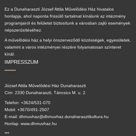
Ez a Dunaharaszti József Attila Művelődési Ház hivatalos
honlapja, ahol naponta frissülő tartalmat kínálunk az intézmény
programjairól és felületet biztosítunk a városban zajló események
népszerűsítéséhez.
A művelődési ház a helyi önszerveződő közösségek, egyesületek,
valamint a város intézményei részére folyamatosan színteret
kínál.
IMPRESSZUM
József Attila Művelődési Ház Dunaharaszti
Cím: 2330 Dunaharaszti, Táncsics M. u. 2.
Telefon: +3624/531-070
Mobil: +3670/491-2507
E-mail: dhmuvhaz@dhmuvhaz.dunaharasztikultura.hu
Honlap: www.dhmuvhaz.hu
***