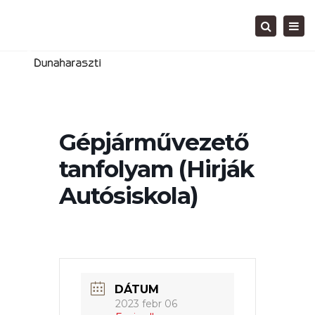
Tog
Search
navi
Gépjárművezető
tanfolyam (Hirják
Autósiskola)
DÁTUM
2023 febr 06