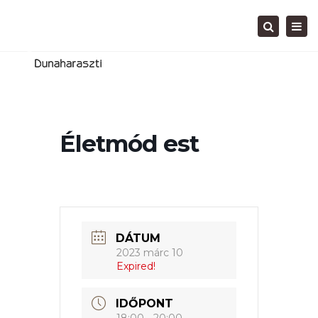
Tog
Search
navi
Életmód est
DÁTUM
2023 márc 10
Expired!
IDŐPONT