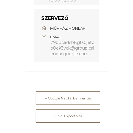
18:00 - 20:00
SZERVEZŐ
MŰVHÁZ HONLAP
EMAIL
79b0cadcb8gfa0j6tc
b0ek3vck@group.cal
endar.google.com
+ Google Naptárba mentés
+ iCal Exportálás