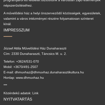
programjairól és felületet biztosítunk a városban zajló események
népszerűsítéséhez.
A művelődési ház a helyi önszerveződő közösségek, egyesületek,
valamint a város intézményei részére folyamatosan színteret
kínál.
IMPRESSZUM
József Attila Művelődési Ház Dunaharaszti
Cím: 2330 Dunaharaszti, Táncsics M. u. 2.
Telefon: +3624/531-070
Mobil: +3670/491-2507
E-mail: dhmuvhaz@dhmuvhaz.dunaharasztikultura.hu
Honlap: www.dhmuvhaz.hu
***
Közérdekű adatok: Link
NYITVATARTÁS