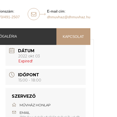
fonszám:
E-mail cím:
70/491-2507
dhmuvhaz@dhmuvhaz.hu
ÓGALÉRIA
KAPCSOLAT
DÁTUM
2022 okt 03
Expired!
IDŐPONT
15:00 - 18:00
SZERVEZŐ
MŰVHÁZ HONLAP
EMAIL