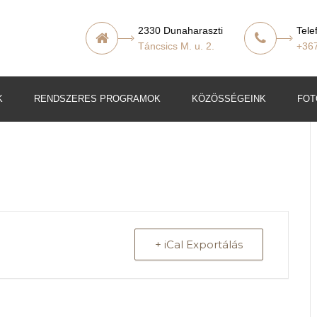
2330 Dunaharaszti
Tele
Táncsics M. u. 2.
+36
K
RENDSZERES PROGRAMOK
KÖZÖSSÉGEINK
FOT
t
lő
+ iCal Exportálás