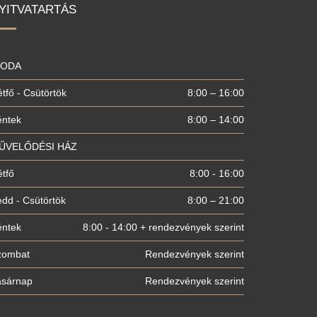
YITVATARTÁS
RODA
tfő - Csütörtök
8:00 – 16:00
éntek
8:00 – 14:00
ŰVELŐDÉSI HÁZ
tfő
8:00 - 16:00
dd - Csütörtök
8:00 – 21:00
éntek
8:00 - 14:00 + rendezvények szerint
zombat
Rendezvények szerint
asárnap
Rendezvények szerint