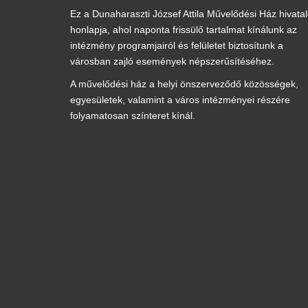
Ez a Dunaharaszti József Attila Művelődési Ház hivata
honlapja, ahol naponta frissülő tartalmat kínálunk az
intézmény programjairól és felületet biztosítunk a
városban zajló események népszerűsítéséhez.
A művelődési ház a helyi önszerveződő közösségek,
egyesületek, valamint a város intézményei részére
folyamatosan színteret kínál.