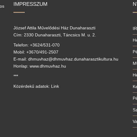
IMPRESSZUM
N
los
József Attila Művelődési Ház Dunaharaszti
I
Cím: 2330 Dunaharaszti, Táncsics M. u. 2.
Hé
Telefon: +3624/531-070
P
Mobil: +3670/491-2507
E-mail: dhmuvhaz@dhmuvhaz.dunaharasztikultura.hu
M
Honlap: www.dhmuvhaz.hu
Hé
***
Közérdekű adatok: Link
Ke
P
S
V