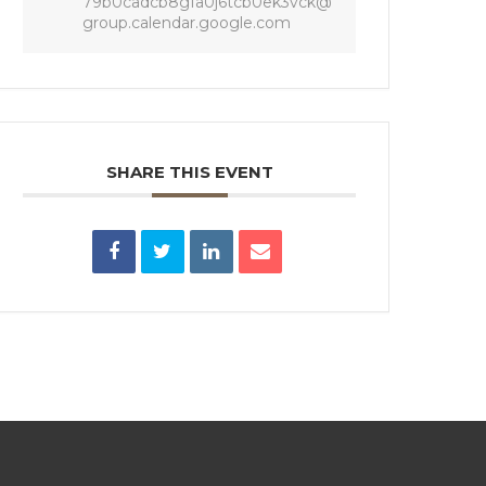
79b0cadcb8gfa0j6tcb0ek3vck@
group.calendar.google.com
SHARE THIS EVENT