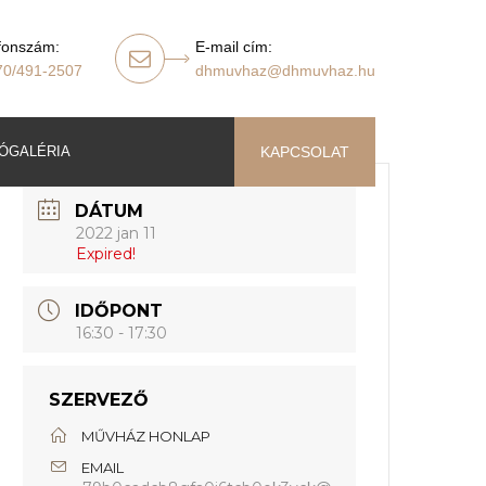
fonszám:
E-mail cím:
70/491-2507
dhmuvhaz@dhmuvhaz.hu
ÓGALÉRIA
KAPCSOLAT
DÁTUM
2022 jan 11
Expired!
IDŐPONT
16:30 - 17:30
SZERVEZŐ
MŰVHÁZ HONLAP
EMAIL