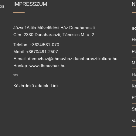
IMPRESSZUM
N
los
József Attila Művelődési Ház Dunaharaszti
I
Cím: 2330 Dunaharaszti, Táncsics M. u. 2.
Hé
Telefon: +3624/531-070
P
Mobil: +3670/491-2507
E-mail: dhmuvhaz@dhmuvhaz.dunaharasztikultura.hu
M
Honlap: www.dhmuvhaz.hu
Hé
***
Közérdekű adatok: Link
Ke
P
S
V