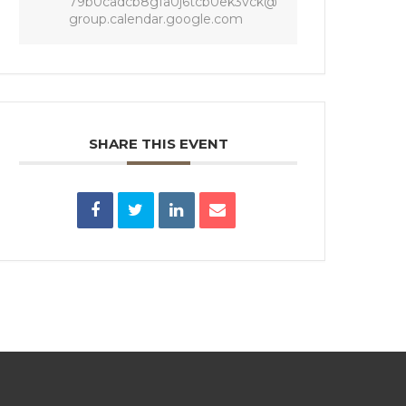
79b0cadcb8gfa0j6tcb0ek3vck@
group.calendar.google.com
SHARE THIS EVENT