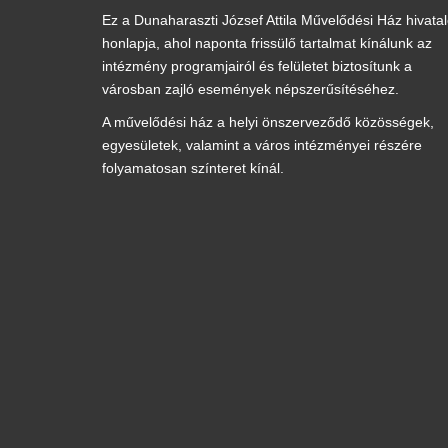
Ez a Dunaharaszti József Attila Művelődési Ház hivata
honlapja, ahol naponta frissülő tartalmat kínálunk az
intézmény programjairól és felületet biztosítunk a
városban zajló események népszerűsítéséhez.
A művelődési ház a helyi önszerveződő közösségek,
egyesületek, valamint a város intézményei részére
folyamatosan színteret kínál.