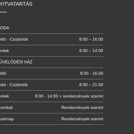
YITVATARTÁS
RODA
tfő - Csütörtök
8:00 – 16:00
éntek
8:00 – 14:00
ŰVELŐDÉSI HÁZ
tfő
8:00 - 16:00
dd - Csütörtök
8:00 – 21:00
éntek
8:00 - 14:00 + rendezvények szerint
zombat
Rendezvények szerint
asárnap
Rendezvények szerint