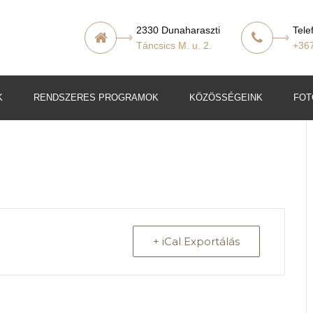
2330 Dunaharaszti
Tele
Táncsics M. u. 2.
+36
K
RENDSZERES PROGRAMOK
KÖZÖSSÉGEINK
FOT
t
lő
+ iCal Exportálás