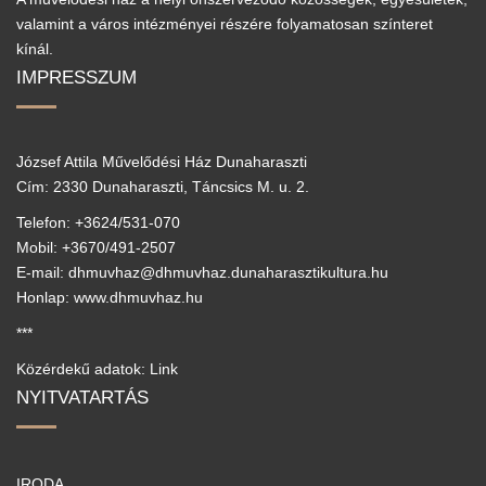
valamint a város intézményei részére folyamatosan színteret
kínál.
IMPRESSZUM
József Attila Művelődési Ház Dunaharaszti
Cím: 2330 Dunaharaszti, Táncsics M. u. 2.
Telefon: +3624/531-070
Mobil: +3670/491-2507
E-mail: dhmuvhaz@dhmuvhaz.dunaharasztikultura.hu
Honlap: www.dhmuvhaz.hu
***
Közérdekű adatok: Link
NYITVATARTÁS
IRODA