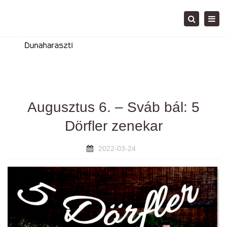
Tog
Search
navi
Augusztus 6. – Sváb bál: 5
Dörfler zenekar
2022-03-24