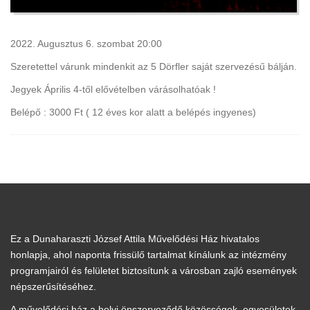
2022. Augusztus 6. szombat 20:00
Szeretettel várunk mindenkit az 5 Dörfler saját szervezésű bálján.
Jegyek Április 4-től elővételben várásolhatóak !
Belépő : 3000 Ft ( 12 éves kor alatt a belépés ingyenes)
Ez a Dunaharaszti József Attila Művelődési Ház hivatalos
honlapja, ahol naponta frissülő tartalmat kínálunk az intézmény
programjairól és felületet biztosítunk a városban zajló események
népszerűsítéséhez.
A művelődési ház a helyi önszerveződő közösségek, egyesületek,