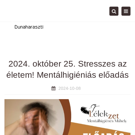
Tog
Search
navi
2024. október 25. Stresszes az
életem! Mentálhigiéniás előadás
2024-10-08