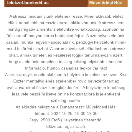
A stressz mindannyiunk életének része. Minél aktívabb életet
élünk annál több stresszfaktorral találkozhatunk. A stressz nem
mindig negatív a mentális életünkre vonatkozólag, azonban ha
“túlcsordul” nagyon káros hatásokat fejt ki. A személyes életünk,
család, munka, egyéb kapcsolataink, pénzügyi helyzetünk mind-
mind fejtörést okozhat. A soron következő előadásban a stressz
okait, annak tüneteit és kezelését fogjuk tanulmányozni azért,
hogy az életünk megélése testileg-lelkileg teljesebb lehessen.
Információ, humor, családias légkör vár rád!
A stressz egyik érzelemközpontú helytelen kezelése az evés. Kiss
Eszter mentálhigiénés szakember rövid bevezetőt tart az
evészavarokról és azok megküzdéséről! A helyszínen lehetőség
lesz vele beszélni illetve online konzultációra is jelentkezni
szükség esetén.
Az előadás helyszíne a Dunaharaszti Művelődési Ház!
Időpont: 2024.10.25. 18:00-19:30
Jegy: 2500 Ft/fő (Helyszínen fizetendő!
Előzetes regisztráció: