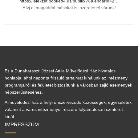
https://lelekzet.booked4.us/public/?CalendarId=2…
Hívj el magaddal másokat is, szeretettel várunk!
Ez a Dunaharaszti József Attila Művelődési Ház hivatalos
honlapja, ahol naponta frissülő tartalmat kínálunk az intézmény
programjairól és felületet biztosítunk a városban zajló események
népszerűsítéséhez.
A művelődési ház a helyi önszerveződő közösségek, egyesületek,
valamint a város intézményei részére folyamatosan színteret
kínál.
IMPRESSZUM