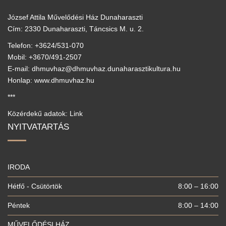
József Attila Művelődési Ház Dunaharaszti
Cím: 2330 Dunaharaszti, Táncsics M. u. 2.
Telefon: +3624/531-070
Mobil: +3670/491-2507
E-mail: dhmuvhaz@dhmuvhaz.dunaharasztikultura.hu
Honlap: www.dhmuvhaz.hu
***
Közérdekű adatok: Link
NYITVATARTÁS
IRODA
Hétfő - Csütörtök
8:00 – 16:00
Péntek
8:00 – 14:00
MŰVELŐDÉSI HÁZ