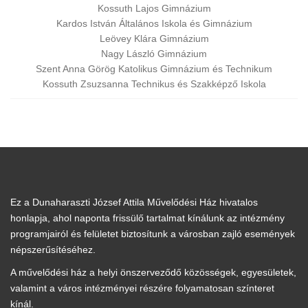
Kossuth Lajos Gimnázium
Kardos István Általános Iskola és Gimnázium
Leövey Klára Gimnázium
Nagy László Gimnázium
Szent Anna Görög Katolikus Gimnázium és Technikum
Kossuth Zsuzsanna Technikus és Szakképző Iskola
Ez a Dunaharaszti József Attila Művelődési Ház hivatalos
honlapja, ahol naponta frissülő tartalmat kínálunk az intézmény
programjairól és felületet biztosítunk a városban zajló események
népszerűsítéséhez.
A művelődési ház a helyi önszerveződő közösségek, egyesületek,
valamint a város intézményei részére folyamatosan színteret
kínál.