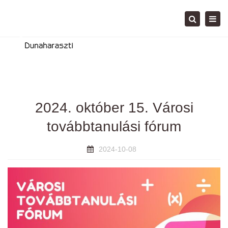
Tog
Search
navi
2024. október 15. Városi
továbbtanulási fórum
2024-10-08