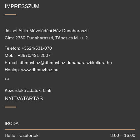
IMPRESSZUM
József Attila Művelődési Ház Dunaharaszti
Cím: 2330 Dunaharaszti, Táncsics M. u. 2.
Telefon: +3624/531-070
Mobil: +3670/491-2507
E-mail: dhmuvhaz@dhmuvhaz.dunaharasztikultura.hu
Honlap: www.dhmuvhaz.hu
***
Közérdekű adatok: Link
NYITVATARTÁS
IRODA
Hétfő - Csütörtök
8:00 – 16:00