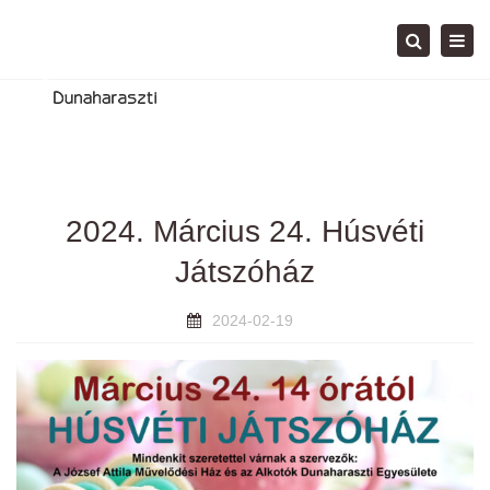
Tog
Search
navi
2024. Március 24. Húsvéti
Játszóház
2024-02-19