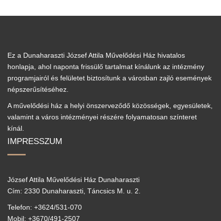
Ez a Dunaharaszti József Attila Művelődési Ház hivatalos
honlapja, ahol naponta frissülő tartalmat kínálunk az intézmény
programjairól és felületet biztosítunk a városban zajló események
népszerűsítéséhez.
A művelődési ház a helyi önszerveződő közösségek, egyesületek,
valamint a város intézményei részére folyamatosan színteret
kínál.
IMPRESSZUM
József Attila Művelődési Ház Dunaharaszti
Cím: 2330 Dunaharaszti, Táncsics M. u. 2.
Telefon: +3624/531-070
Mobil: +3670/491-2507